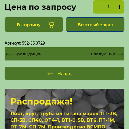
Цена по запросу
В корзину
Быстрый заказ
Артикул:
552-35.3729
Предыдущий
Следующий
Назад
Распродажа!
Лист, круг, труба из титана марок: ПТ-3В,
СП-3В, СП40, ОТ4-1, ВТ1-0, 5В, ВТ6, ПТ-1М,
ПТ-7М, СП-7М. Производство ВСМПО-