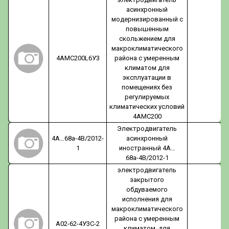
асинхронный
модернизированный с
повышенным
скольжением для
макроклиматического
4АМС200L6У3
района с умеренным
климатом для
эксплуатации в
помещениях без
регулируемых
климатических условий
4АМС200
Электродвигатель
4А…68а-4В/2012-
асинхронный
1
иностранный 4А…
68а-4В/2012-1
электродвигатель
закрытого
обдуваемого
исполнения для
макроклиматического
района с умеренным
А02-62-4У3С-2
климатом, для