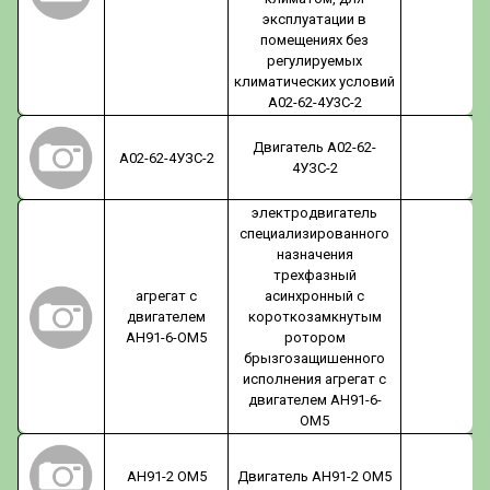
эксплуатации в
помещениях без
регулируемых
климатических условий
А02-62-4У3С-2
Двигатель А02-62-
А02-62-4УЗС-2
4УЗС-2
электродвигатель
специализированного
назначения
трехфазный
агрегат с
асинхронный с
двигателем
короткозамкнутым
АН91-6-ОМ5
ротором
брызгозащишенного
исполнения агрегат с
двигателем АН91-6-
ОМ5
АН91-2 ОМ5
Двигатель АН91-2 ОМ5