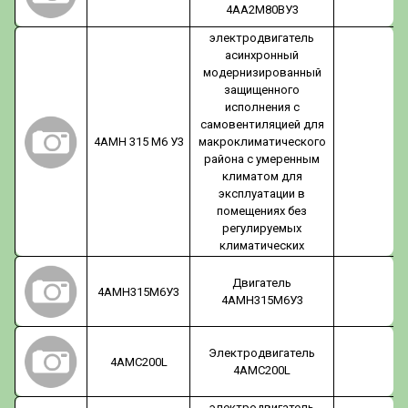
4АА2М80ВУ3
электродвигатель
асинхронный
модернизированный
защищенного
исполнения с
самовентиляцией для
4АМН 315 М6 У3
макроклиматического
района с умеренным
климатом для
эксплуатации в
помещениях без
регулируемых
климатических
Двигатель
4АМН315М6У3
4АМН315М6У3
Электродвигатель
4АМС200L
4АМС200L
электродвигатель