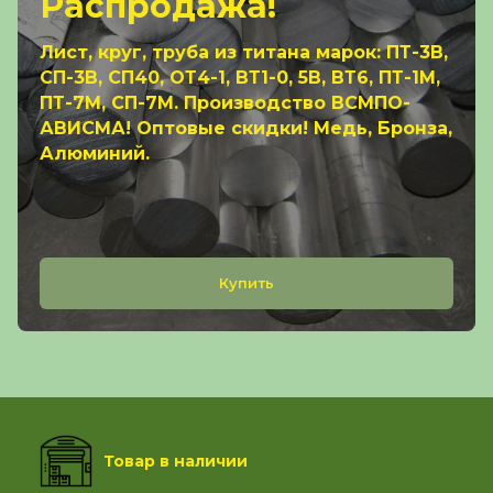
Распродажа!
Лист, круг, труба из титана марок: ПТ-3В,
СП-3В, СП40, ОТ4-1, ВТ1-0, 5В, ВТ6, ПТ-1М,
ПТ-7М, СП-7М. Производство ВСМПО-
АВИСМА! Оптовые скидки! Медь, Бронза,
Алюминий.
Купить
Товар в наличии