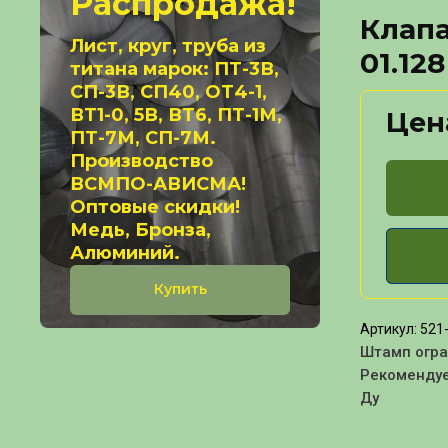
Распродажа!
Клап
Лист, круг, труба из
01.128
титана марок: ПТ-3В,
СП-3В, СП40, ОТ4-1,
ВТ1-0, 5В, ВТ6, ПТ-1М,
Цен
ПТ-7М, СП-7М.
Производство
ВСМПО-АВИСМА!
Оптовые скидки!
Медь, Бронза,
Алюминий.
Купить
Артикул:
521-
Штамп огр
Рекоменду
Ду