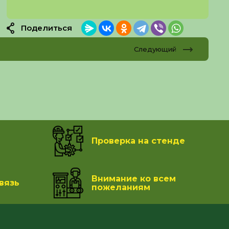
Поделиться
Следующий
Проверка на стенде
Внимание ко всем
вязь
пожеланиям