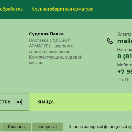
обработка
Крупногабаритная арматура
Судовая Лавка
Электр
mai
Поставка СУДОВОЙ
АРМАТУРЫ широкого
Наш те
спектра применения.
8 (8
Комплектующие, судовой
металл
Мобиль
+7 9
Пн-Пт: 
ЕТРЫ
Клапаны
запорные
Клапан запорный фланцевый пр