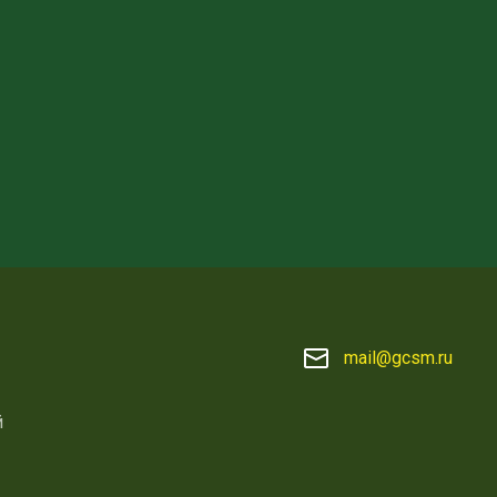
mail@gcsm.ru
й