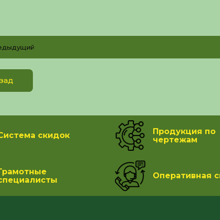
едыдущий
зад
Продукция по
Система скидок
чертежам
Грамотные
Оперативная с
специалисты