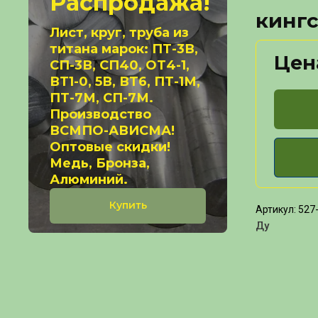
Распродажа!
кингс
Лист, круг, труба из
титана марок: ПТ-3В,
Цен
СП-3В, СП40, ОТ4-1,
ВТ1-0, 5В, ВТ6, ПТ-1М,
ПТ-7М, СП-7М.
Производство
ВСМПО-АВИСМА!
Оптовые скидки!
Медь, Бронза,
Алюминий.
Купить
Артикул:
527-
Ду