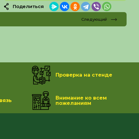
Поделиться
Следующий
Проверка на стенде
Внимание ко всем
вязь
пожеланиям