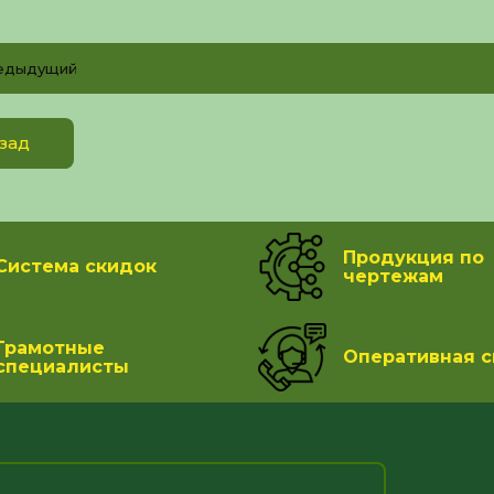
едыдущий
зад
Продукция по
Система скидок
чертежам
Грамотные
Оперативная с
специалисты