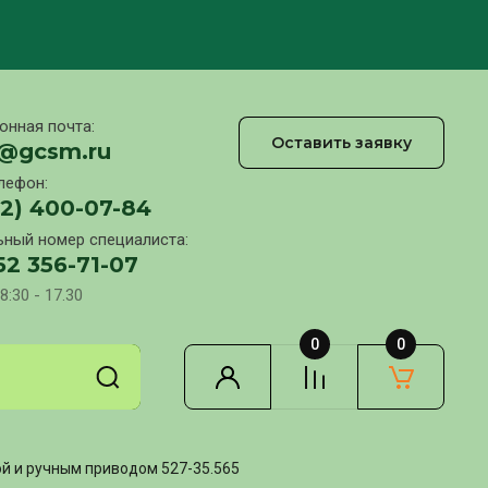
онная почта:
Оставить заявку
l@gcsm.ru
лефон:
12) 400-07-84
ный номер специалиста:
52 356-71-07
8:30 - 17.30
0
0
й и ручным приводом 527-35.565