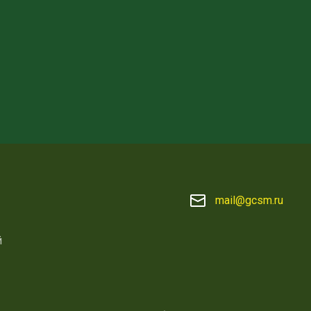
mail@gcsm.ru
й