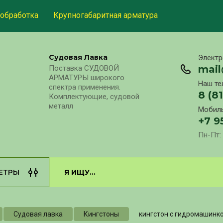
обработка
Крупногабаритная арматура
Судовая Лавка
Электр
mai
Поставка СУДОВОЙ
АРМАТУРЫ широкого
Наш те
спектра применения.
8 (8
Комплектующие, судовой
металл
Мобиль
+7 9
Пн-Пт: 
ЕТРЫ
Судовая лавка
Кингстоны
кингстон с гидромашинко