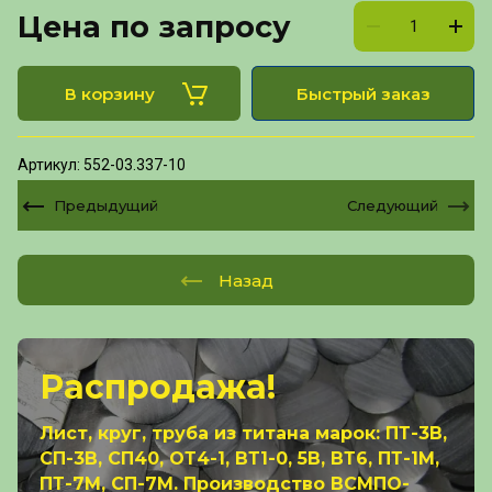
Цена по запросу
В корзину
Быстрый заказ
Артикул:
552-03.337-10
Предыдущий
Следующий
Назад
Распродажа!
Лист, круг, труба из титана марок: ПТ-3В,
СП-3В, СП40, ОТ4-1, ВТ1-0, 5В, ВТ6, ПТ-1М,
ПТ-7М, СП-7М. Производство ВСМПО-