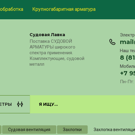
обработка
Крупногабаритная арматура
Судовая Лавка
Электр
mai
Поставка СУДОВОЙ
АРМАТУРЫ широкого
Наш те
спектра применения.
8 (8
Комплектующие, судовой
металл
Мобиль
+7 9
Пн-Пт: 
ЕТРЫ
Судовая вентиляция
Захлопки
Захлопка вентиляци