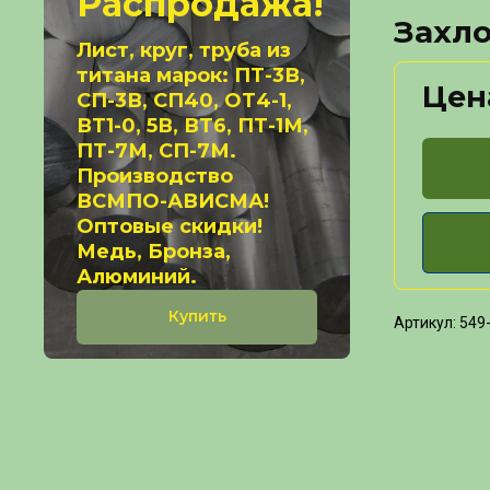
Распродажа!
Захло
Лист, круг, труба из
титана марок: ПТ-3В,
Цен
СП-3В, СП40, ОТ4-1,
ВТ1-0, 5В, ВТ6, ПТ-1М,
ПТ-7М, СП-7М.
Производство
ВСМПО-АВИСМА!
Оптовые скидки!
Медь, Бронза,
Алюминий.
Купить
Артикул:
549-