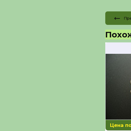
Пр
Похо
Цена п