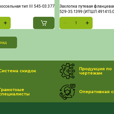
оссельная тип III 545-03.377
Захлопка путевая фланцева
529-35.1399 (ИТШЛ.491415.
зад
Продукция по
Система скидок
чертежам
Грамотные
Оперативная с
специалисты