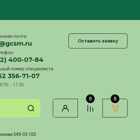
онная почта:
Оставить заявку
l@gcsm.ru
лефон:
12) 400-07-84
ный номер специалиста:
52 356-71-07
8:30 - 17.30
0
0
онная 549-03.105