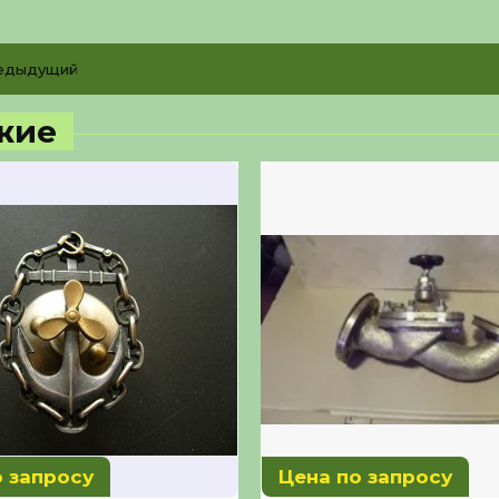
едыдущий
жие
о запросу
Цена по запросу