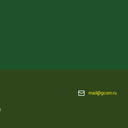
mail@gcsm.ru
й