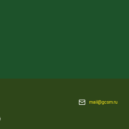
mail@gcsm.ru
й