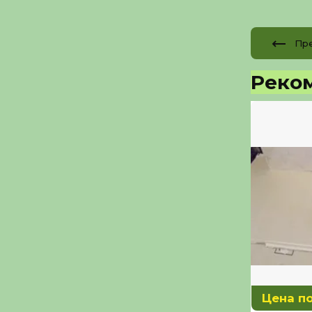
Пр
Реко
Цена п