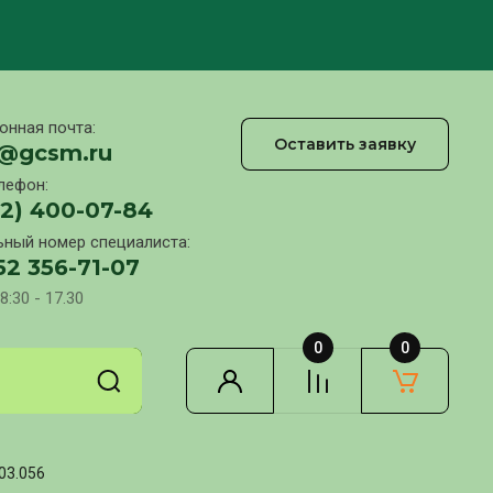
онная почта:
Оставить заявку
l@gcsm.ru
лефон:
12) 400-07-84
ный номер специалиста:
52 356-71-07
8:30 - 17.30
0
0
03.056