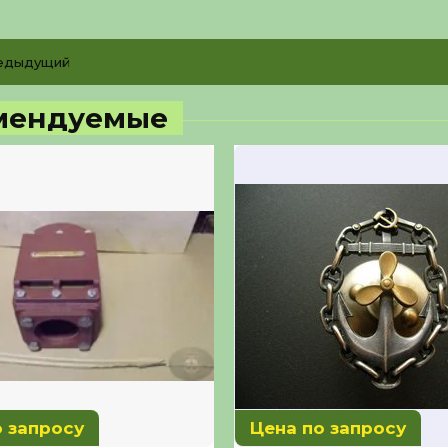
едыдущий
мендуемые
о запросу
Цена по запросу