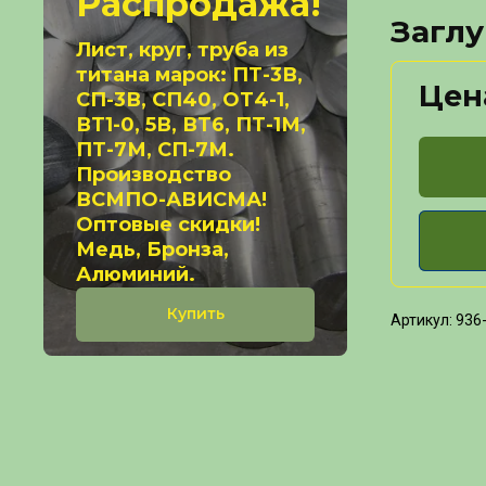
Распродажа!
Заглу
Лист, круг, труба из
титана марок: ПТ-3В,
Цен
СП-3В, СП40, ОТ4-1,
ВТ1-0, 5В, ВТ6, ПТ-1М,
ПТ-7М, СП-7М.
Производство
ВСМПО-АВИСМА!
Оптовые скидки!
Медь, Бронза,
Алюминий.
Купить
Артикул:
936-