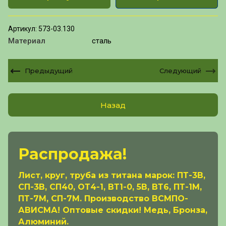
Артикул:
573-03.130
Материал
сталь
Предыдущий
Следующий
Назад
Распродажа!
Лист, круг, труба из титана марок: ПТ-3В,
СП-3В, СП40, ОТ4-1, ВТ1-0, 5В, ВТ6, ПТ-1М,
ПТ-7М, СП-7М. Производство ВСМПО-
АВИСМА! Оптовые скидки! Медь, Бронза,
Алюминий.