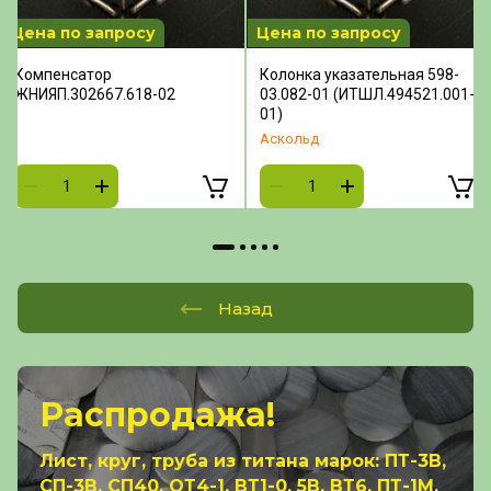
Цена по запросу
Цена по запросу
Компенсатор
Колонка указательная 598-
ЖНИЯП.302667.618-02
03.082-01 (ИТШЛ.494521.001-
01)
Аскольд
Назад
Распродажа!
Лист, круг, труба из титана марок: ПТ-3В,
СП-3В, СП40, ОТ4-1, ВТ1-0, 5В, ВТ6, ПТ-1М,