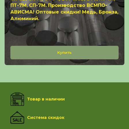
ПТ-7М, СП-7М. Производство ВСМПО-
АВИСМА! Оптовые скидки! Медь, Бронза,
Алюминий.
Купить
Товар в наличии
Система скидок