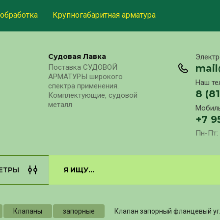
обработка
Крупногабаритная арматура
Судовая Лавка
Электр
mai
Поставка СУДОВОЙ
АРМАТУРЫ широкого
Наш те
спектра применения.
8 (8
Комплектующие, судовой
металл
Мобиль
+7 9
Пн-Пт: 
ЕТРЫ
Клапаны
запорные
Клапан запорный фланцевый уг