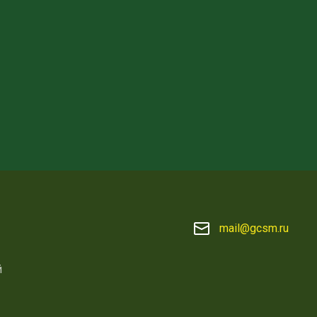
mail@gcsm.ru
й