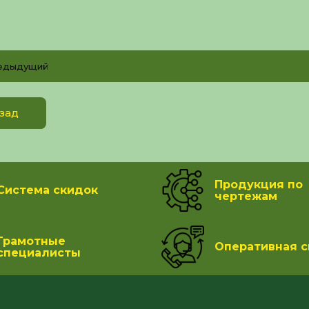
едыдущий
зад
Продукция по
Система скидок
чертежам
Грамотные
Оперативная с
специалисты