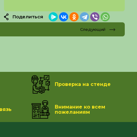
Поделиться
Следующий
Проверка на стенде
Внимание ко всем
вязь
пожеланиям