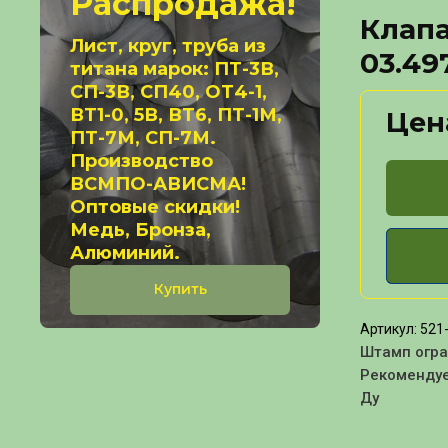
Распродажа!
Клапа
Лист, круг, труба из
03.49
титана марок: ПТ-3В,
СП-3В, СП40, ОТ4-1,
ВТ1-0, 5В, ВТ6, ПТ-1М,
Цен
ПТ-7М, СП-7М.
Производство
ВСМПО-АВИСМА!
Оптовые скидки!
Медь, Бронза,
Алюминий.
Купить
Артикул:
521-
Штамп огр
Рекоменду
Ду