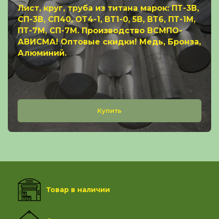
Лист, круг, труба из титана марок: ПТ-3В,
СП-3В, СП40, ОТ4-1, ВТ1-0, 5В, ВТ6, ПТ-1М,
ПТ-7М, СП-7М. Производство ВСМПО-
АВИСМА! Оптовые скидки! Медь, Бронза,
Алюминий.
Купить
Товар в наличии