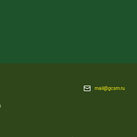
mail@gcsm.ru
й