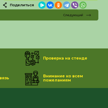
Поделиться
Следующий
Проверка на стенде
Внимание ко всем
вязь
пожеланиям