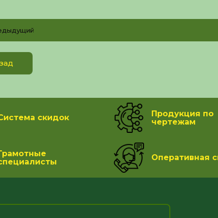
едыдущий
зад
Продукция по
Система скидок
чертежам
Грамотные
Оперативная с
специалисты