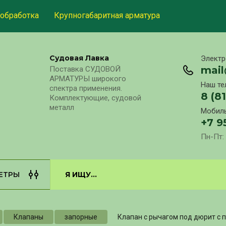
обработка
Крупногабаритная арматура
Судовая Лавка
Электр
mai
Поставка СУДОВОЙ
АРМАТУРЫ широкого
Наш те
спектра применения.
8 (8
Комплектующие, судовой
металл
Мобиль
+7 9
Пн-Пт: 
ЕТРЫ
Клапаны
запорные
Клапан с рычагом под дюрит с 