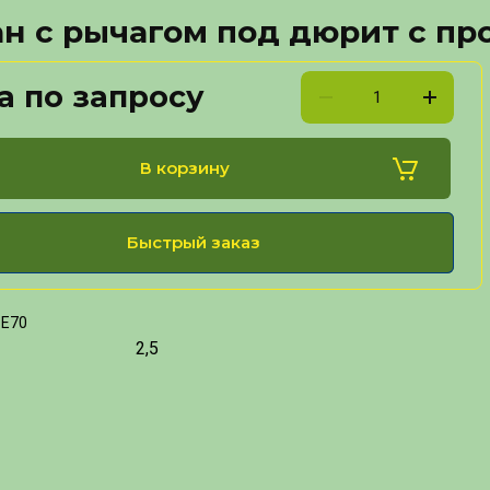
н с рычагом под дюрит с про
а по запросу
В корзину
Быстрый заказ
-Е70
2,5