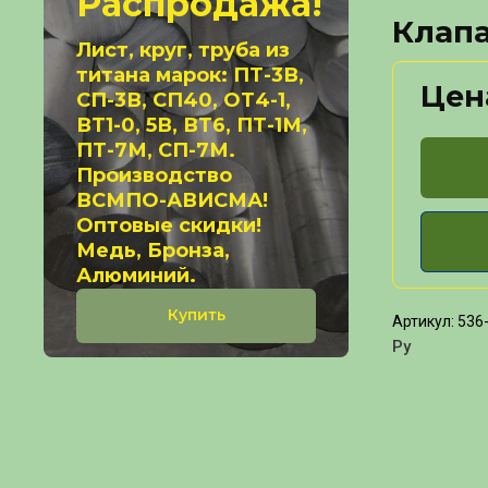
Распродажа!
Клапа
Лист, круг, труба из
титана марок: ПТ-3В,
Цен
СП-3В, СП40, ОТ4-1,
ВТ1-0, 5В, ВТ6, ПТ-1М,
ПТ-7М, СП-7М.
Производство
ВСМПО-АВИСМА!
Оптовые скидки!
Медь, Бронза,
Алюминий.
Купить
Артикул:
536
Ру