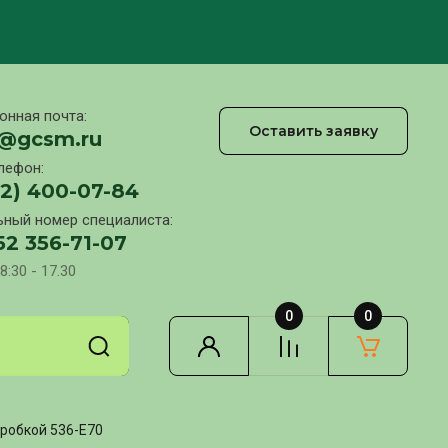
онная почта:
Оставить заявку
l@gcsm.ru
лефон:
12) 400-07-84
ный номер специалиста:
52 356-71-07
8:30 - 17.30
0
0
пробкой 536-Е70