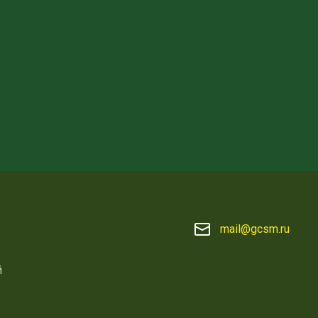
mail@gcsm.ru
й