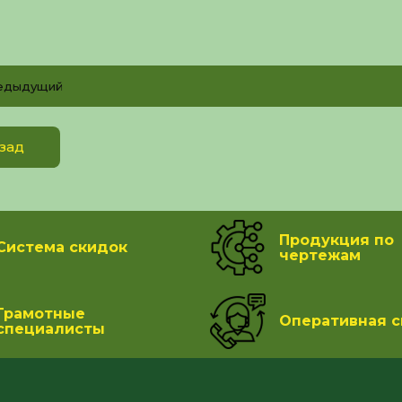
едыдущий
зад
Продукция по
Система скидок
чертежам
Грамотные
Оперативная с
специалисты