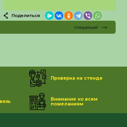
Поделиться
Следующий
Проверка на стенде
Внимание ко всем
вязь
пожеланиям