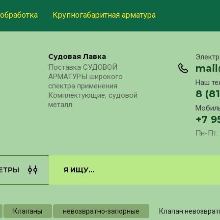
обработка
Крупногабаритная арматура
Судовая Лавка
Электр
mai
Поставка СУДОВОЙ
АРМАТУРЫ широкого
Наш те
спектра применения.
8 (8
Комплектующие, судовой
металл
Мобиль
+7 9
Пн-Пт: 
ЕТРЫ
Клапаны
невозвратно-запорные
Клапан невозврат