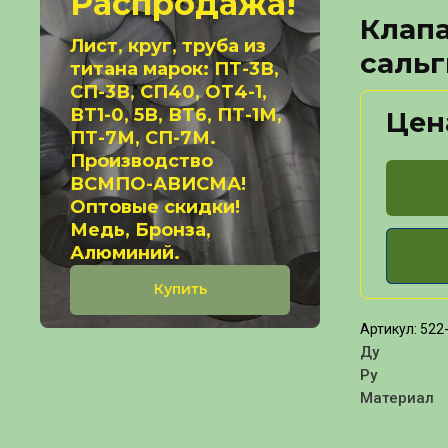
Распродажа!
Клап
Лист, круг, труба из
сальг
титана марок: ПТ-3В,
СП-3В, СП40, ОТ4-1,
ВТ1-0, 5В, ВТ6, ПТ-1М,
Цен
ПТ-7М, СП-7М.
Производство
ВСМПО-АВИСМА!
Оптовые скидки!
Медь, Бронза,
Алюминий.
Купить
Артикул:
522
Ду
Ру
Материал