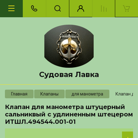
Судовая Лавка
Главная
Клапаны
для манометра
Клапан дл
Клапан для манометра штуцерный
сальниквый с удлиненным штецером
ИТШЛ.494544.001-01