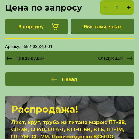
Цена по запросу
В корзину
Быстрый заказ
Артикул:
552-03.340-01
Предыдущий
Следующий
Назад
Распродажа!
Лист, круг, труба из титана марок: ПТ-3В,
СП-3В, СП40, ОТ4-1, ВТ1-0, 5В, ВТ6, ПТ-1М,
ПТ-7М, СП-7М. Производство ВСМПО-